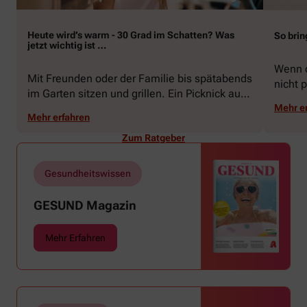
Heute wird’s warm - 30 Grad im Schatten? Was
So brin
jetzt wichtig ist …
Wenn d
Mit Freunden oder der Familie bis spätabends
nicht p
im Garten sitzen und grillen. Ein Picknick auf
zeigen
der Stadtparkwiese. Mit dem Paddelboot über
Mehr e
welche
Mehr erfahren
den See gleiten oder eine Radtour durch die
Schwu
blühende Landschaft unternehmen … Der
Zum Ratgeber
Sommer beschert uns viele Glücksmomente.
Doch manchmal macht er uns auch ganz
Gesundheitswissen
schön zu schaffen. Wenn die Temperaturen
tagsüber auf mehr als 30 Grad klettern und
GESUND Magazin
uns warme Tropennächte den Schlaf rauben,
sehnen wir uns oft nach einem erfrischenden
Mehr Erfahren
Regenschauer und Abkühlung.