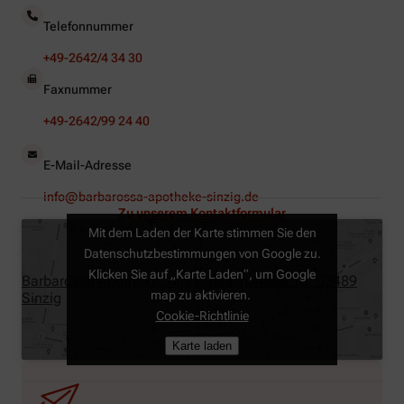
Telefonnummer
+49-2642/4 34 30
Faxnummer
+49-2642/99 24 40
E-Mail-Adresse
info@barbarossa-apotheke-sinzig.de
Zu unserem Kontaktformular
Mit dem Laden der Karte stimmen Sie den
Datenschutzbestimmungen von Google zu.
Klicken Sie auf „Karte Laden“, um Google
Barbarossa Apotheke, Mühlenbachstraße 10, 53489
map zu aktivieren.
Sinzig
Cookie-Richtlinie
Karte laden